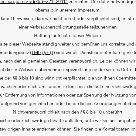
//ec.europa.eu/odr?tid=321120411
zu richten. Die dafür notwendige
oberhalb in unserem Impressum.
rauf hinweisen, dass wir nicht bereit oder verpflichtet sind, an Str
einer Verbraucherschlichtungsstelle teilzunehmen.
Haftung für Inhalte dieser Website
halte dieser Webseite ständig weiter und bemühen uns korrekte und 
elemediengesetz
(TMG) §7 (1)
sind wir als Diensteanbieter für eigene I
n, nach den allgemeinen Gesetzen verantwortlich. Leider können wir 
 auf dieser Webseite übernehmen, speziell für jene die seitens Dritter 
e der §§ 8 bis 10 sind wir nicht verpflichtet, die von ihnen übermitt
rwachen oder nach Umständen zu forschen, die auf eine rechtswidrige
zur Entfernung von Informationen oder zur Sperrung der Nutzung vo
aufgrund von gerichtlichen oder behördlichen Anordnungen bleiben
Nichtverantwortlichkeit nach den §§ 8 bis 10 unberührt.
sche oder rechtswidrige Inhalte auffallen, bitte wir Sie uns umgehe
htswidrigen Inhalte entfernen können. Sie finden die Kontaktdaten i