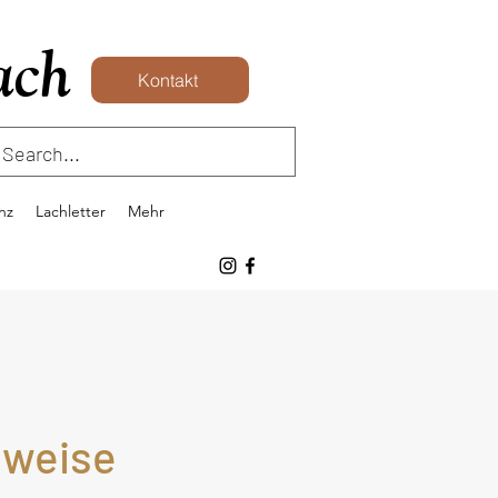
ach
Kontakt
nz
Lachletter
Mehr
nweise