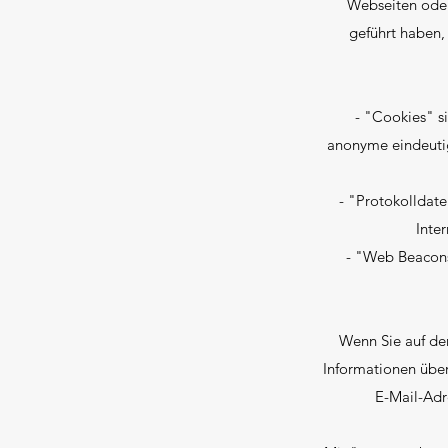
Webseiten oder 
geführt haben,
- "Cookies" sin
anonyme eindeutig
- "Protokolldateie
Inte
- "Web Beacons",
Wenn Sie auf de
Informationen übe
E-Mail-Adr