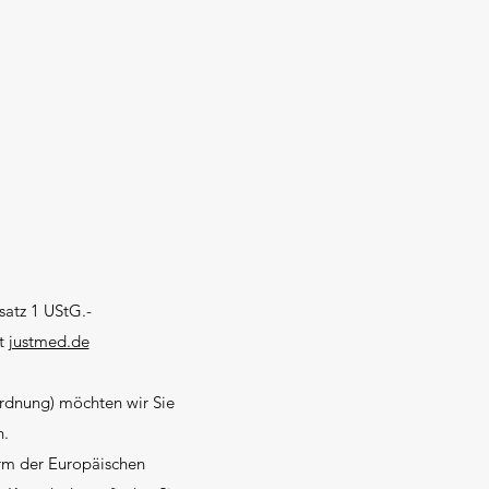
satz 1 UStG.-
it
justmed.de
rdnung) möchten wir Sie
n.
orm der Europäischen